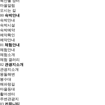
특산물 장터
마을알림
오시는 길
00
숙박안내
숙박안내
숙박시설
숙박예약
예약확인
예약안내
01
체험안내
체험안내
체험소개
체험 갤러리
02
관광지소개
관광지소개
몽돌해변
봉수대
해파랑길
마을등대
활어센터
주변관광지
03
커뮤니티